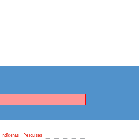
 Indígenas
Pesquisas