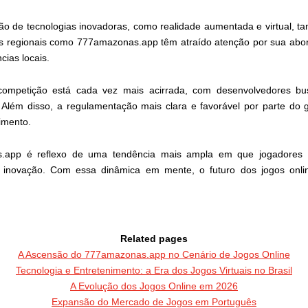
ução de tecnologias inovadoras, como realidade aumentada e virtual,
as regionais como 777amazonas.app têm atraído atenção por sua abord
cias locais.
ompetição está cada vez mais acirrada, com desenvolvedores busc
 Além disso, a regulamentação mais clara e favorável por parte do g
imento.
.app é reflexo de uma tendência mais ampla em que jogadores 
 inovação. Com essa dinâmica em mente, o futuro dos jogos onlin
Related pages
A Ascensão do 777amazonas.app no Cenário de Jogos Online
Tecnologia e Entretenimento: a Era dos Jogos Virtuais no Brasil
A Evolução dos Jogos Online em 2026
Expansão do Mercado de Jogos em Português