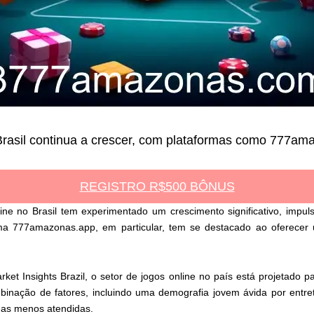
Brasil continua a crescer, com plataformas como 777a
REGISTRO R$500 BÔNUS
ne no Brasil tem experimentado um crescimento significativo, impul
rma 777amazonas.app, em particular, tem se destacado ao oferecer 
ket Insights Brazil, o setor de jogos online no país está projetado 
nação de fatores, incluindo uma demografia jovem ávida por entrete
reas menos atendidas.