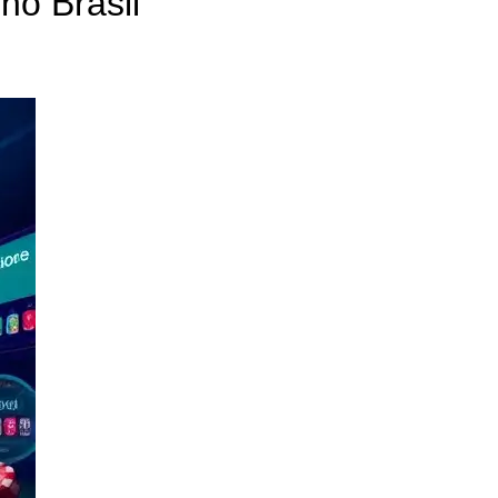
no Brasil