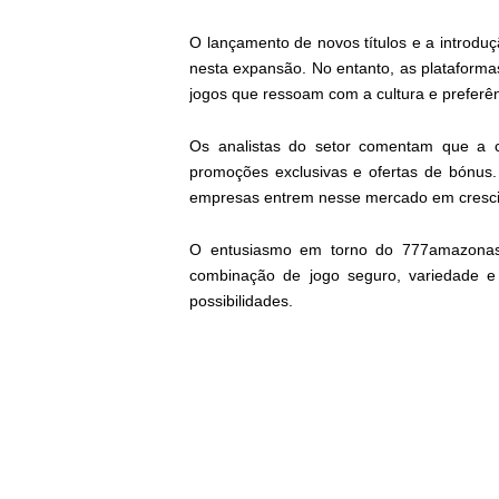
O lançamento de novos títulos e a introd
nesta expansão. No entanto, as plataform
jogos que ressoam com a cultura e preferên
Os analistas do setor comentam que a c
promoções exclusivas e ofertas de bónus.
empresas entrem nesse mercado em cresc
O entusiasmo em torno do 777amazonas
combinação de jogo seguro, variedade e
possibilidades.