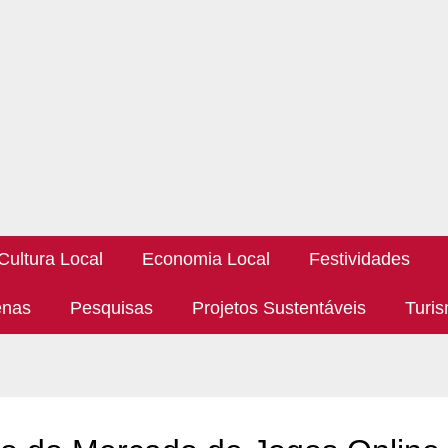
Cultura Local
Economia Local
Festividades
enas
Pesquisas
Projetos Sustentáveis
Turis