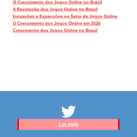
O Crescimento dos Jogos Online no Brasil
A Revolução dos Jogos Online no Brasil
Inovações e Expansões no Setor de Jogos Online
O Crescimento dos Jogos Online em 2026
Crescimento dos Jogos Online no Brasil
Ler mais