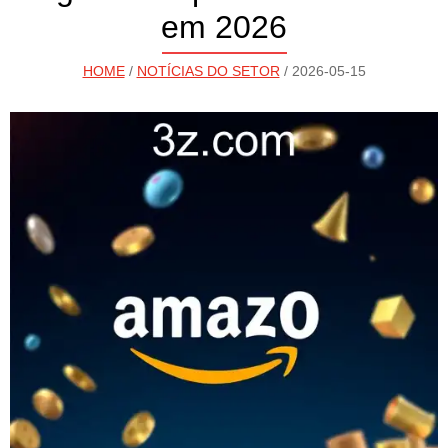
em 2026
HOME
/
NOTÍCIAS DO SETOR
/ 2026-05-15