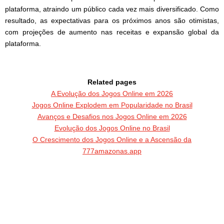
plataforma, atraindo um público cada vez mais diversificado. Como
resultado, as expectativas para os próximos anos são otimistas,
com projeções de aumento nas receitas e expansão global da
plataforma.
Related pages
A Evolução dos Jogos Online em 2026
Jogos Online Explodem em Popularidade no Brasil
Avanços e Desafios nos Jogos Online em 2026
Evolução dos Jogos Online no Brasil
O Crescimento dos Jogos Online e a Ascensão da
777amazonas.app