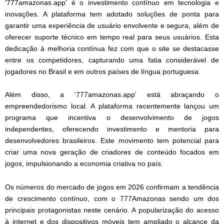
'777amazonas.app' é o investimento contínuo em tecnologia e
inovações. A plataforma tem adotado soluções de ponta para
garantir uma experiência de usuário envolvente e segura, além de
oferecer suporte técnico em tempo real para seus usuários. Esta
dedicação à melhoria contínua fez com que o site se destacasse
entre os competidores, capturando uma fatia considerável de
jogadores no Brasil e em outros países de língua portuguesa.
Além disso, a '777amazonas.app' está abraçando o
empreendedorismo local. A plataforma recentemente lançou um
programa que incentiva o desenvolvimento de jogos
independentes, oferecendo investimento e mentoria para
desenvolvedores brasileiros. Este movimento tem potencial para
criar uma nova geração de criadores de conteúdo focados em
jogos, impulsionando a economia criativa no país.
Os números do mercado de jogos em 2026 confirmam a tendência
de crescimento contínuo, com o 777Amazonas sendo um dos
principais protagonistas neste cenário. A popularização do acesso
à internet e dos dispositivos móveis tem ampliado o alcance da