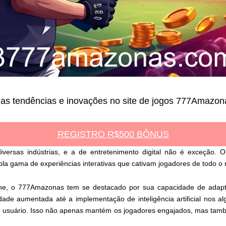
as tendências e inovações no site de jogos 777Amazo
REGISTRO R$500 BÔNUS
iversas indústrias, e a de entretenimento digital não é exceçã
a gama de experiências interativas que cativam jogadores de todo o
ne, o 777Amazonas tem se destacado por sua capacidade de adap
dade aumentada até a implementação de inteligência artificial nos a
o usuário. Isso não apenas mantém os jogadores engajados, mas també