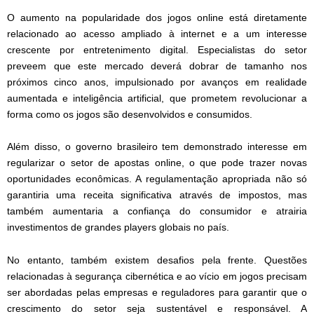
O aumento na popularidade dos jogos online está diretamente
relacionado ao acesso ampliado à internet e a um interesse
crescente por entretenimento digital. Especialistas do setor
preveem que este mercado deverá dobrar de tamanho nos
próximos cinco anos, impulsionado por avanços em realidade
aumentada e inteligência artificial, que prometem revolucionar a
forma como os jogos são desenvolvidos e consumidos.
Além disso, o governo brasileiro tem demonstrado interesse em
regularizar o setor de apostas online, o que pode trazer novas
oportunidades econômicas. A regulamentação apropriada não só
garantiria uma receita significativa através de impostos, mas
também aumentaria a confiança do consumidor e atrairia
investimentos de grandes players globais no país.
No entanto, também existem desafios pela frente. Questões
relacionadas à segurança cibernética e ao vício em jogos precisam
ser abordadas pelas empresas e reguladores para garantir que o
crescimento do setor seja sustentável e responsável. A