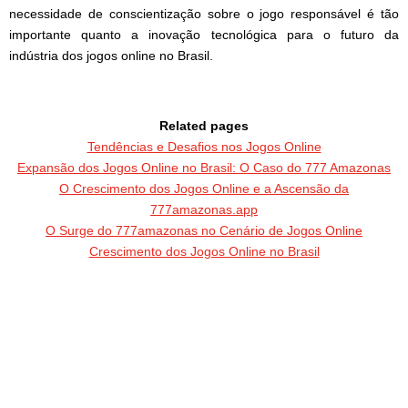
necessidade de conscientização sobre o jogo responsável é tão
importante quanto a inovação tecnológica para o futuro da
indústria dos jogos online no Brasil.
Related pages
Tendências e Desafios nos Jogos Online
Expansão dos Jogos Online no Brasil: O Caso do 777 Amazonas
O Crescimento dos Jogos Online e a Ascensão da
777amazonas.app
O Surge do 777amazonas no Cenário de Jogos Online
Crescimento dos Jogos Online no Brasil