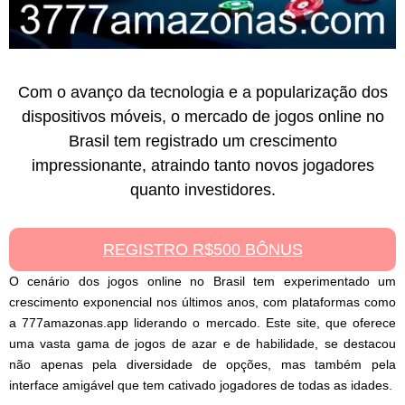
Com o avanço da tecnologia e a popularização dos
dispositivos móveis, o mercado de jogos online no
Brasil tem registrado um crescimento
impressionante, atraindo tanto novos jogadores
quanto investidores.
REGISTRO R$500 BÔNUS
O cenário dos jogos online no Brasil tem experimentado um
crescimento exponencial nos últimos anos, com plataformas como
a 777amazonas.app liderando o mercado. Este site, que oferece
uma vasta gama de jogos de azar e de habilidade, se destacou
não apenas pela diversidade de opções, mas também pela
interface amigável que tem cativado jogadores de todas as idades.