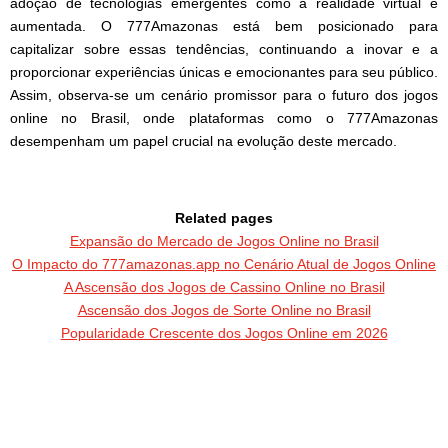
adoção de tecnologias emergentes como a realidade virtual e
aumentada. O 777Amazonas está bem posicionado para
capitalizar sobre essas tendências, continuando a inovar e a
proporcionar experiências únicas e emocionantes para seu público.
Assim, observa-se um cenário promissor para o futuro dos jogos
online no Brasil, onde plataformas como o 777Amazonas
desempenham um papel crucial na evolução deste mercado.
Related pages
Expansão do Mercado de Jogos Online no Brasil
O Impacto do 777amazonas.app no Cenário Atual de Jogos Online
A Ascensão dos Jogos de Cassino Online no Brasil
Ascensão dos Jogos de Sorte Online no Brasil
Popularidade Crescente dos Jogos Online em 2026