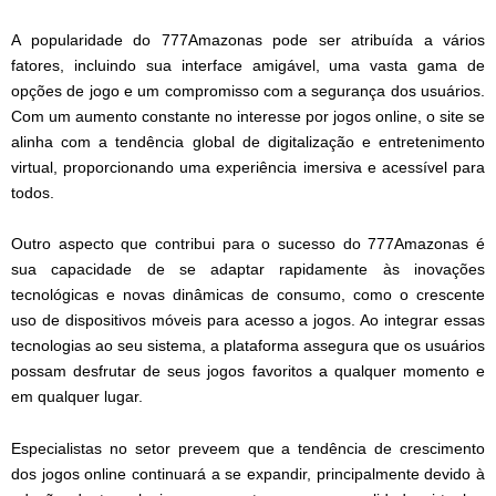
A popularidade do 777Amazonas pode ser atribuída a vários
fatores, incluindo sua interface amigável, uma vasta gama de
opções de jogo e um compromisso com a segurança dos usuários.
Com um aumento constante no interesse por jogos online, o site se
alinha com a tendência global de digitalização e entretenimento
virtual, proporcionando uma experiência imersiva e acessível para
todos.
Outro aspecto que contribui para o sucesso do 777Amazonas é
sua capacidade de se adaptar rapidamente às inovações
tecnológicas e novas dinâmicas de consumo, como o crescente
uso de dispositivos móveis para acesso a jogos. Ao integrar essas
tecnologias ao seu sistema, a plataforma assegura que os usuários
possam desfrutar de seus jogos favoritos a qualquer momento e
em qualquer lugar.
Especialistas no setor preveem que a tendência de crescimento
dos jogos online continuará a se expandir, principalmente devido à