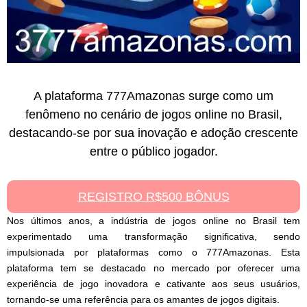
A plataforma 777Amazonas surge como um
fenômeno no cenário de jogos online no Brasil,
destacando-se por sua inovação e adoção crescente
entre o público jogador.
REGISTRO R$500 BÔNUS
Nos últimos anos, a indústria de jogos online no Brasil tem
experimentado uma transformação significativa, sendo
impulsionada por plataformas como o 777Amazonas. Esta
plataforma tem se destacado no mercado por oferecer uma
experiência de jogo inovadora e cativante aos seus usuários,
tornando-se uma referência para os amantes de jogos digitais.