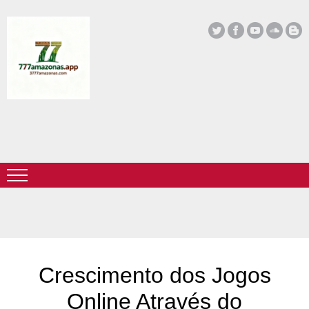
Crescimento dos Jogos
Online Através do