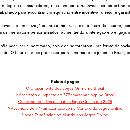
protege os consumidores, mas também atrai investimentos estrangeiro
trabalhado para encontrar um equilíbrio entre incentivar o setor e garan
investido em inovações para aprimorar a experiência do usuário, como o
s mais imersivos e personalizados, aumentando a interação e o engaja
ne não pode ser subestimado, pois eles se tornaram uma forma de soc
undo. O futuro parece promissor para o mercado de jogos no Brasil, c
Related pages
O Crescimento dos Jogos Online no Brasil
A Ascensão e Impacto do 777amazonas.app no Brasil
Crescimento e Desafios dos Jogos Online em 2026
A Ascensão do 777amazonas.app no Cenário de Jogos Online
Novas Tendências no Mundo dos Jogos Online