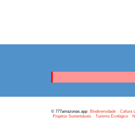
© 777amazonas.app
Biodiversidade
Cultura 
Projetos Sustentáveis
Turismo Ecológico
N