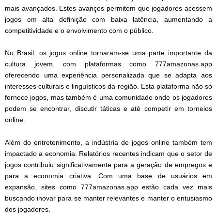
mais avançados. Estes avanços permitem que jogadores acessem
jogos em alta definição com baixa latência, aumentando a
competitividade e o envolvimento com o público.
No Brasil, os jogos online tornaram-se uma parte importante da
cultura jovem, com plataformas como 777amazonas.app
oferecendo uma experiência personalizada que se adapta aos
interesses culturais e linguísticos da região. Esta plataforma não só
fornece jogos, mas também é uma comunidade onde os jogadores
podem se encontrar, discutir táticas e até competir em torneios
online.
Além do entretenimento, a indústria de jogos online também tem
impactado a economia. Relatórios recentes indicam que o setor de
jogos contribuiu significativamente para a geração de empregos e
para a economia criativa. Com uma base de usuários em
expansão, sites como 777amazonas.app estão cada vez mais
buscando inovar para se manter relevantes e manter o entusiasmo
dos jogadores.