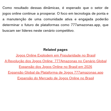
Como resultado dessas dinâmicas, é esperado que o setor de
jogos online continue a prosperar. O foco em tecnologia de ponta e
a manutenção de uma comunidade ativa e engajada poderão
determinar o futuro de plataformas como 777amazonas.app, que
buscam ser líderes neste cenário competitivo.
Related pages
Jogos Online Explodem em Popularidade no Brasil
A Revolução dos Jogos Online: 777Amazonas no Cenário Global
Expansão dos Jogos Online no Brasil em 2026
Expansão Global da Plataforma de Jogos 777amazonas.app
Expansão do Mercado de Jogos Online no Brasil