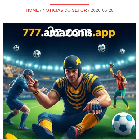
HOME
/
NOTÍCIAS DO SETOR
/ 2026-06-25