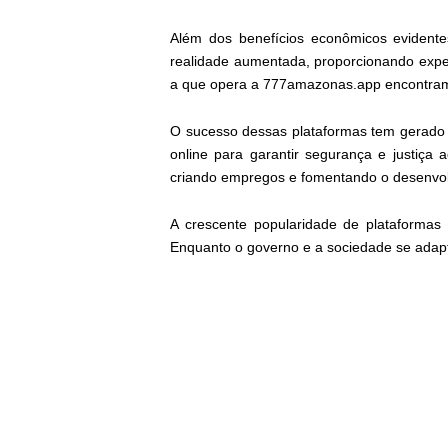
Além dos benefícios econômicos evidente
realidade aumentada, proporcionando expe
a que opera a 777amazonas.app encontram t
O sucesso dessas plataformas tem gerado d
online para garantir segurança e justiça a
criando empregos e fomentando o desenvolv
A crescente popularidade de plataformas
Enquanto o governo e a sociedade se adapta