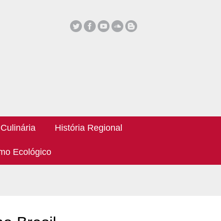
Culinária
História Regional
mo Ecológico