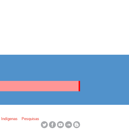
 Indígenas
Pesquisas