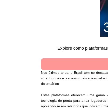
Explore como plataformas
Nos últimos anos, o Brasil tem se desta
smartphones e o acesso mais acessível à i
de usuários.
Estas plataformas oferecem uma gama va
tecnologia de ponta para atrair jogadore
apoiando-se em relatórios que indicam um